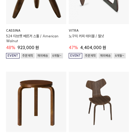
CASSINA
VITRA
524 타브렛 베르거 스툴 / American
노구치 커피 테이블 / 월넛
Walnut
48%
923,000 원
47%
4,404,000 원
EVENT
주문제작
해외배송
6개월~
EVENT
주문제작
해외배송
6개월~