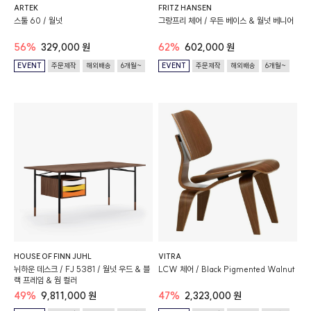
ARTEK
FRITZ HANSEN
스툴 60 / 월넛
그랑프리 체어 / 우든 베이스 & 월넛 베니어
56%
329,000 원
62%
602,000 원
EVENT
주문제작
해외배송
6개월~
EVENT
주문제작
해외배송
6개월~
HOUSE OF FINN JUHL
VITRA
뉘하운 데스크 / FJ 5381 / 월넛 우드 & 블
LCW 체어 / Black Pigmented Walnut
랙 프레임 & 웜 컬러
49%
9,811,000 원
47%
2,323,000 원