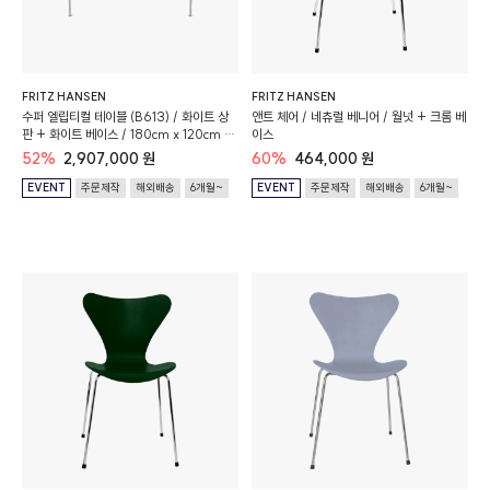
FRITZ HANSEN
FRITZ HANSEN
수퍼 엘립티컬 테이블 (B613) / 화이트 상
앤트 체어 / 네츄럴 베니어 / 월넛 + 크롬 베
판 + 화이트 베이스 / 180cm x 120cm x
이스
72cm
52%
2,907,000 원
60%
464,000 원
EVENT
주문제작
해외배송
6개월~
EVENT
주문제작
해외배송
6개월~