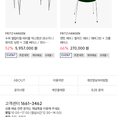
FRITZ HANSEN
FRITZ HANSEN
수퍼 엘립티컬 테이블 익스텐션 (B619) /
앤트 체어 / 컬러드 애쉬 / 에버그린 + 크롬
화이트 상판 + 크롬 베이스 / 180-
베이스
300cm x 120cm x 72cm
52%
5,957,000 원
66%
270,000 원
EVENT
주문제작
해외배송
6개월~
EVENT
주문제작
해외배송
6개월~
ABOUT
이용약관
개인정보처리방침
공지사항
개인결제창
B2B 문의
고객센터
1661-3462
상품 배송 관련 문의는 채널톡을 이용해 주세요.
평일
10:00~17:00 (점심시간 12:30~14:00)
휴무
주말, 공휴일