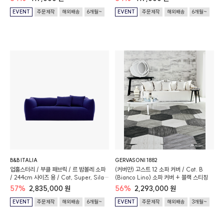
EVENT
주문제작
해외배송
6개월~
EVENT
주문제작
해외배송
6개월~
B&B ITALIA
GERVASONI 1882
업홀스터리 / 부클 패브릭 / 르 밤볼레 소파
(커버만) 고스트 12 소파 커버 / Cat. B
/ 244cm 사이즈 용 / Cat, Super, Sila
(Bianco Lino) 소파 커버 + 블랙 스티칭
650 (Ink)
57%
2,835,000 원
56%
2,293,000 원
EVENT
주문제작
해외배송
6개월~
EVENT
주문제작
해외배송
3개월~