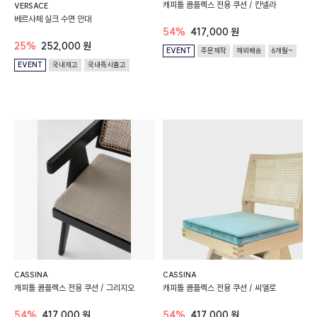
캐피톨 콤플렉스 전용 쿠션 / 칸넬라
VERSACE
베르사체 실크 수면 안대
54%
417,000 원
25%
252,000 원
EVENT
주문제작
해외배송
6개월~
EVENT
국내재고
국내즉시출고
CASSINA
CASSINA
캐피톨 콤플렉스 전용 쿠션 / 그리지오
캐피톨 콤플렉스 전용 쿠션 / 씨엘로
54%
417,000 원
54%
417,000 원