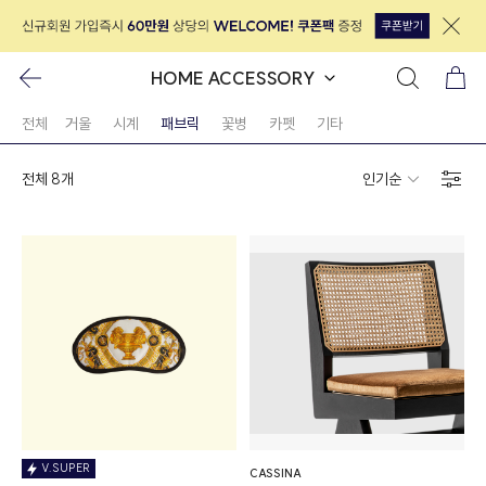
HOME ACCESSORY
전체
거울
시계
패브릭
꽃병
카펫
기타
전체 8개
인기순
↓
V.SUPER
CASSINA