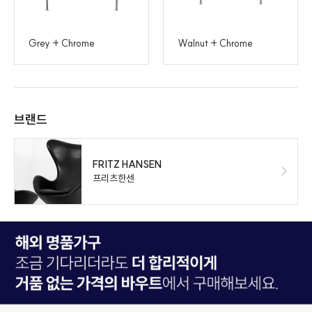
Grey + Chrome
Walnut + Chrome
브랜드
FRITZ HANSEN
프리츠한센