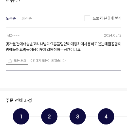
리뷰
(1)
포토 리뷰 0개 보기
도움순
최신순
th12****
2024.05.12
몇개월전에배송받고리뷰남겨요흔들림없이애정하며사용하고있는데깔끔함이
맘에들어요막둥이냥이도제일애정하는공간이네요
도움 돼요
0명에게 도움이 되었습니다
주문 전체 과정