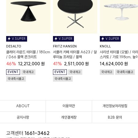
V.SUPER
V.SUPER
V.SUPER
DESALTO
FRITZ HANSEN
KNOLL
클레이 라운드 테이블 / 180cm
서큘러 카페 테이블 A623 / 알
사리넨 테이블 (오벌) / 아
/ D66 블랙 콘크리트
루미늄 프레임 / 블랙
스카토 / 가로 198cm, 높
74cm / 새틴 마감
46%
12,212,000 원
41%
2,511,000 원
14,624,000 원
EVENT
국내재고
EVENT
국내재고
국내재고
국내즉시출고
국내즉시출고
국내즉시출고
ABOUT
이용약관
개인정보처리방침
공지사항
개인결제창
B2B 문의
고객센터
1661-3462