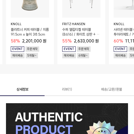
KNOLL
FRITZ HANSEN
KNOLL
플라트너 커피 테이블 / 지름
수퍼 엘립티컬 테이블
사리넨 테이블 (
91.5cm x 높이 38.5cm
(B616) / 화이트 상판 + 크
투아리에토 / 가
롬 베이스 / 170cm x
높이 74cm /
58%
2,201,000 원
55%
2,633,000 원
60%
11,1
100cm x 72cm
EVENT
주문제작
EVENT
주문제작
EVENT
주
해외배송
5개월~
해외배송
6개월~
해외배송
5
상세정보
리뷰(1)
배송/교환/환불