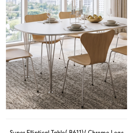
Super Elliptical Table( B611)/ Chrome Legs