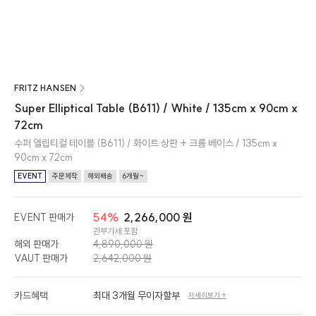
FRITZ HANSEN
Super Elliptical Table (B611) / White / 135cm x 90cm x
72cm
수퍼 엘립티컬 테이블 (B611) / 화이트 상판 + 크롬 베이스 / 135cm x
90cm x 72cm
EVENT
주문제작
해외배송
6개월~
54%
2,266,000 원
EVENT 판매가
관부가세 포함
해외 판매가
4,890,000 원
VAUT 판매가
2,642,000 원
카드혜택
최대 3개월 무이자할부
자세히보기 +