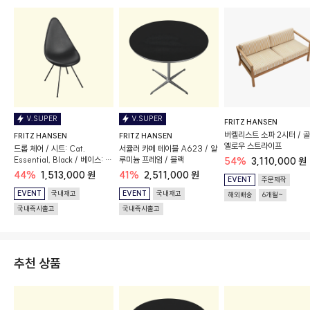
V.SUPER
V.SUPER
FRITZ HANSEN
버켈리스트 소파 2시터 / 
FRITZ HANSEN
FRITZ HANSEN
옐로우 스트라이프
드롭 체어 / 시트: Cat.
서큘러 카페 테이블 A623 / 알
Essential, Black / 베이스: 블
루미늄 프레임 / 블랙
54%
3,110,000 원
랙
44%
1,513,000 원
41%
2,511,000 원
EVENT
주문제작
EVENT
국내재고
EVENT
국내재고
해외배송
6개월~
국내즉시출고
국내즉시출고
추천 상품