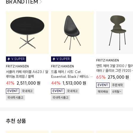
BRAND ITEM
V.SUPER
V.SUPER
FRITZ HANSEN
앤트 체어 3발 3100 / 컬
FRITZ HANSEN
FRITZ HANSEN
애쉬 / 올리브 그린 (920) 
서큘러 카페 테이블 A623 / 알
드롭 체어 / 시트: Cat.
롬 베이스
루미늄 프레임 / 블랙
Essential, Black / 베이스: 블
65%
275,000 원
랙
41%
2,511,000 원
44%
1,513,000 원
EVENT
주문제작
EVENT
국내재고
EVENT
국내재고
해외배송
6개월~
국내즉시출고
국내즉시출고
추천 상품