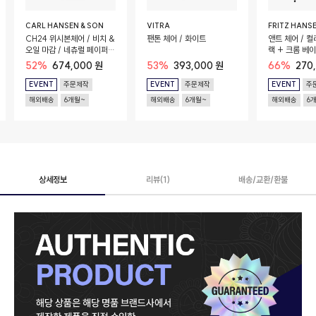
CARL HANSEN & SON
VITRA
FRITZ HANS
CH24 위시본체어 / 비치 &
팬톤 체어 / 화이트
앤트 체어 / 컬
오일 마감 / 네츄럴 페이퍼
랙 + 크롬 베
코드 시트
52%
674,000 원
53%
393,000 원
66%
270
EVENT
주문제작
EVENT
주문제작
EVENT
주
해외배송
6개월~
해외배송
6개월~
해외배송
6
상세정보
리뷰(1)
배송/교환/환불