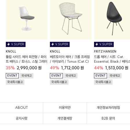
V.SUPER
V.SUPER
V.SUPER
KNOLL
KNOLL
FRITZ HANSEN
튤립 사이드 체어 회전형 / 화이
베르토이아 체어 / 크롬 프레임
드롭 체어 / 시트: Cat.
트 베이스 / 토너스, 스틸 그레이
/ 아이보리 / Tonus (Cat.C)
Essential, Black / 베이
랙
35%
2,990,000 원
49%
1,712,000 원
44%
1,513,000 원
EVENT
국내재고
EVENT
국내재고
EVENT
국내재고
국내즉시출고
국내즉시출고
국내즉시출고
ABOUT
이용약관
개인정보처리방침
공지사항
개인결제창
B2B 문의