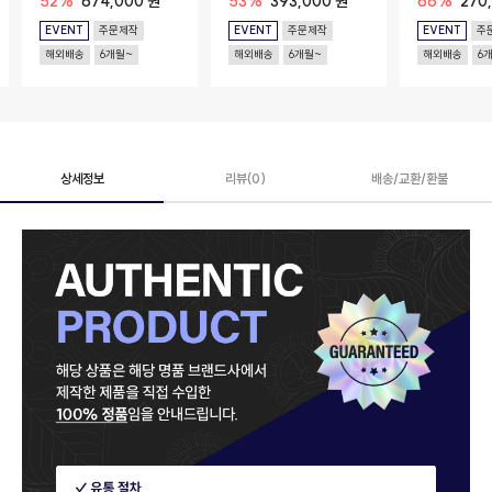
52%
674,000 원
53%
393,000 원
66%
270
EVENT
주문제작
EVENT
주문제작
EVENT
주
해외배송
6개월~
해외배송
6개월~
해외배송
6
상세정보
리뷰(0)
배송/교환/환불