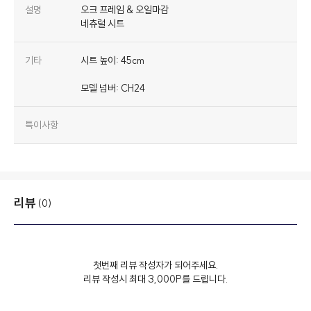
설명
오크 프레임 & 오일마감
네츄럴 시트
기타
시트 높이: 45cm
모델 넘버: CH24
특이사항
리뷰
(0)
첫번째 리뷰 작성자가 되어주세요.
리뷰 작성시 최대 3,000P를 드립니다.