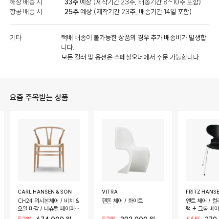
해상 배송 시
33주
예상 (제작기간 23주, 배송기간 8~10주 포함)
항공 배송 시
25주
예상 (제작기간 23주, 배송기간 14일 포함)
기타
택배 배송이 불가능한 상품의 경우 추가 배송비가 발생합
니다.
모든 컬러 및 옵션은 스페셜오더에서 주문 가능합니다
요즘 주목받는 상품
CARL HANSEN & SON
VITRA
FRITZ HANS
CH24 위시본체어 / 비치 &
팬톤 체어 / 화이트
앤트 체어 / 컬
오일 마감 / 네츄럴 페이퍼
랙 + 크롬 베
코드 시트