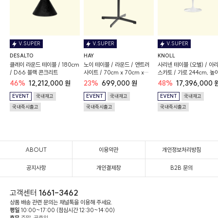
V.SUPER
V.SUPER
V.SUPER
DESALTO
HAY
KNOLL
클레이 라운드 테이블 / 180cm
노이 테이블 / 라운드 / 앤트러
사리넨 테이블 (오벌) / 아
/ D66 블랙 콘크리트
사이트 / 70cm x 70cm x
스카토 / 가로 244cm, 높
74cm
74cm / 새틴 마감
46%
12,212,000 원
23%
699,000 원
48%
17,396,000 
EVENT
국내재고
EVENT
국내재고
EVENT
국내재고
국내즉시출고
국내즉시출고
국내즉시출고
ABOUT
이용약관
개인정보처리방침
공지사항
개인결제창
B2B 문의
고객센터
1661-3462
상품 배송 관련 문의는 채널톡을 이용해 주세요.
평일
10:00~17:00 (점심시간 12:30~14:00)
휴무
주말, 공휴일