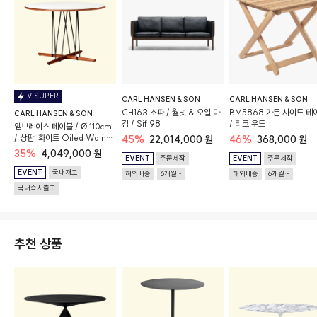
V.SUPER
CARL HANSEN & SON
CARL HANSEN & SON
CH163 소파 / 월넛 & 오일 마
BM5868 가든 사이드 테
CARL HANSEN & SON
감 / Sif 98
/ 티크 우드
엠브레이스 테이블 / Ø 110cm
/ 상판: 화이트 Oiled Walnut
45%
22,014,000 원
46%
368,000 원
/ 베이스: 블랙
35%
4,049,000 원
EVENT
주문제작
EVENT
주문제작
EVENT
국내재고
해외배송
6개월~
해외배송
6개월~
국내즉시출고
추천 상품