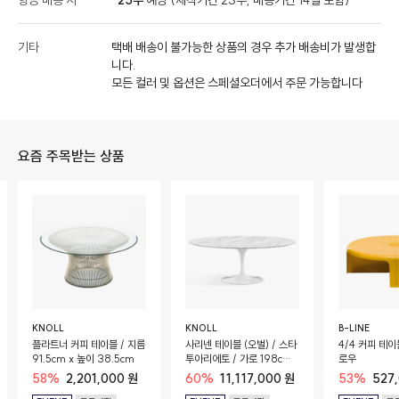
항공 배송 시
25주
예상 (제작기간 23주, 배송기간 14일 포함)
기타
택배 배송이 불가능한 상품의 경우 추가 배송비가 발생합
니다.
모든 컬러 및 옵션은 스페셜오더에서 주문 가능합니다
요즘 주목받는 상품
KNOLL
KNOLL
B-LINE
플라트너 커피 테이블 / 지름
사리넨 테이블 (오벌) / 스타
4/4 커피 테이
91.5cm x 높이 38.5cm
투아리에토 / 가로 198cm,
로우
높이 74cm / 코팅 마감
58%
2,201,000 원
60%
11,117,000 원
53%
527