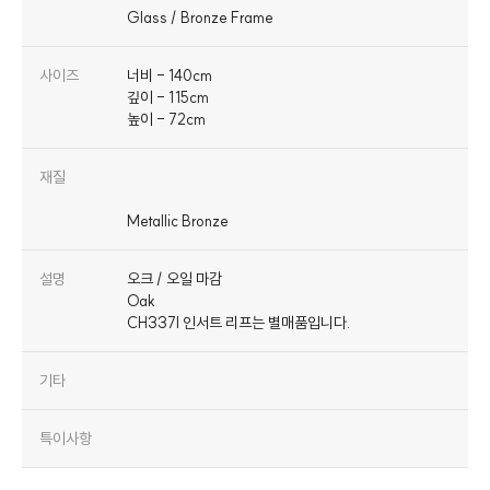
사이즈
너비 - 140cm
깊이 - 115cm
높이 - 72cm
재질
설명
오크 / 오일 마감
Oak
CH337I 인서트 리프는 별매품입니다.
기타
특이사항