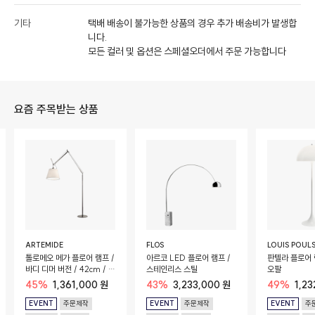
기타
택배 배송이 불가능한 상품의 경우 추가 배송비가 발생합
니다.
모든 컬러 및 옵션은 스페셜오더에서 주문 가능합니다
요즘 주목받는 상품
ARTEMIDE
FLOS
LOUIS POUL
톨로메오 메가 플로어 램프 /
아르코 LED 플로어 램프 /
판텔라 플로어 
바디 디머 버전 / 42cm / 파
스테인리스 스틸
오팔
치먼트
45%
1,361,000 원
43%
3,233,000 원
49%
1,2
EVENT
주문제작
EVENT
주문제작
EVENT
주