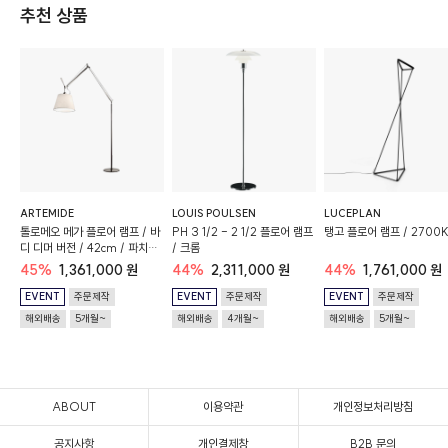
추천 상품
ARTEMIDE
LOUIS POULSEN
LUCEPLAN
톨로메오 메가 플로어 램프 / 바
PH 3 1/2 - 2 1/2 플로어 램프
탱고 플로어 램프 / 2700
디 디머 버전 / 42cm / 파치먼
/ 크롬
트
45%
1,361,000 원
44%
2,311,000 원
44%
1,761,000 원
EVENT
주문제작
EVENT
주문제작
EVENT
주문제작
해외배송
5개월~
해외배송
4개월~
해외배송
5개월~
ABOUT
이용약관
개인정보처리방침
공지사항
개인결제창
B2B 문의