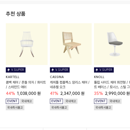
추천 상품
V.SUPER
V.SUPER
V.SUPER
KARTELL
CASSINA
KNOLL
콤백 체어 / 흔들 의자 / 화이트
캐피톨 컴플렉스 암리스 체어 /
튤립 사이드 체어 회전형 /
/ 스테인드 애쉬
네츄럴 오크
트 베이스 / 토너스, 스틸 
44%
1,038,000 원
41%
2,347,000 원
35%
2,990,000 원
EVENT
국내재고
EVENT
국내재고
EVENT
국내재고
국내즉시출고
국내즉시출고
국내즉시출고