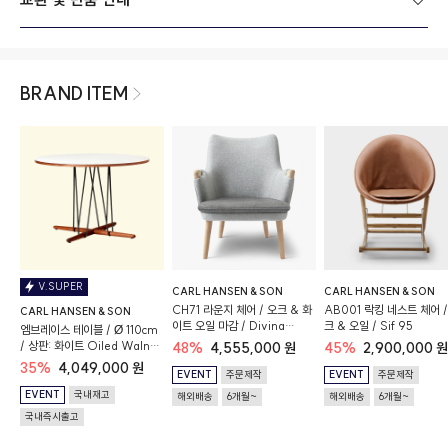
BRAND ITEM
V.SUPER
CARL HANSEN & SON
CARL HANSEN & SON
CH71 라운지 체어 / 오크 & 화
AB001 락킹 네스트 체어 /
CARL HANSEN & SON
이트 오일 마감 / Divina
크 & 오일 / Sif 95
엠브레이스 테이블 / Ø 110cm
melange 120 & Hallingdal
/ 상판: 화이트 Oiled Walnut
48%
4,555,000 원
45%
2,900,000 원
130
/ 베이스: 블랙
35%
4,049,000 원
EVENT
주문제작
EVENT
주문제작
EVENT
국내재고
해외배송
6개월~
해외배송
6개월~
국내즉시출고