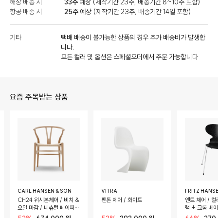
해상 배송 시
33주
예상 (제작기간 23주, 배송기간 8~10주 포함)
항공 배송 시
25주
예상 (제작기간 23주, 배송기간 14일 포함)
기타
택배 배송이 불가능한 상품의 경우 추가 배송비가 발생합
니다.
모든 컬러 및 옵션은 스페셜오더에서 주문 가능합니다
요즘 주목받는 상품
CARL HANSEN & SON
VITRA
FRITZ HANS
CH24 위시본체어 / 비치 &
팬톤 체어 / 화이트
앤트 체어 / 컬
오일 마감 / 네츄럴 페이퍼
랙 + 크롬 베
코드 시트