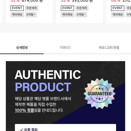
52%
674,000 원
53%
393,000 원
66%
270
EVENT
주문제작
EVENT
주문제작
EVENT
주
해외배송
6개월~
해외배송
6개월~
해외배송
6
상세정보
리뷰(0)
배송/교환/환불