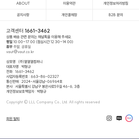
ABOUT
이용약관
개인정보처리방침
공지사항
개인결제창
B2B 문의
고객센터
1661-3462
상품 배송 관련 문의는 채널톡을 이용해 주세요.
평일
10:00~17:00 (점심시간 12:30~14:00)
휴무
주말, 공휴일
vaut@vaut.co.kr
상호명 : (주)엘엘엘컴퍼니
대표자명 : 박형규
전화 : 1661-3462
사업자등록번호 : 663-86-02327
통신판매 : 2024-서울강남-06964호
본사 : 서울특별시 강남구 봉은사로59길 46-6, 3층
개인정보보호책임자 : 박형규
Copyright © LLL Company Co., Ltd. All rights reserved
회원 탈퇴