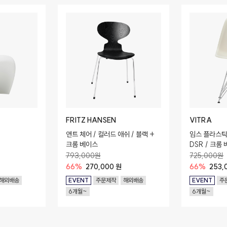
FRITZ HANSEN
VITRA
앤트 체어 / 컬러드 애쉬 / 블랙 +
임스 플라스틱 
크롬 베이스
DSR / 크롬 
(Recycled P
793,000원
725,000원
66%
270,000 원
66%
253,
해외배송
EVENT
주문제작
해외배송
EVENT
주
6개월~
6개월~