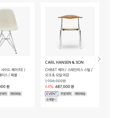
CARL HANSEN & SON
CAS
사이드 체어 RE /
CH88T 체어 / 스테인리스 스틸 /
LC3 
베이스 / 페블
오크 & 오일 마감
(Graf
lastic 버전)
Feat
1,906,000원
17,7
000 원
64%
687,000 원
56%
문제작
해외배송
EVENT
주문제작
해외배송
EVE
6개월~
6개