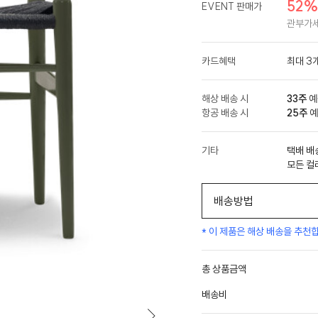
52
EVENT 판매가
관부가세
카드혜택
최대 3
해상 배송 시
33주
예
항공 배송 시
25주
예
기타
택배 배
모든 컬
배송방법
* 이 제품은 해상 배송을 추천
총 상품금액
배송비