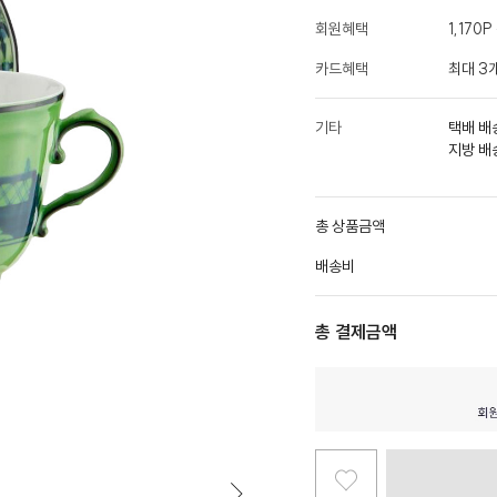
회원혜택
1,170
카드혜택
최대 3
기타
택배 배
지방 배
총 상품금액
배송비
총 결제금액