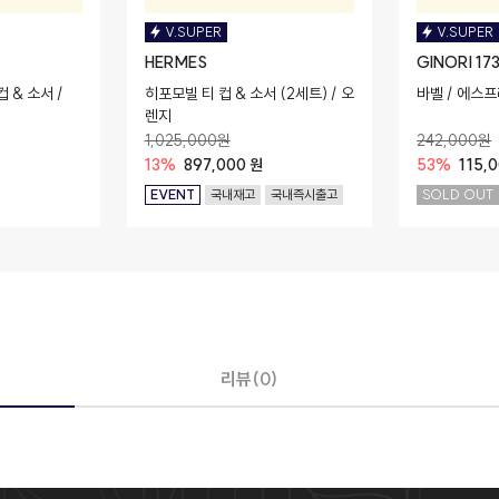
V.SUPER
V.SUPER
HERMES
GINORI 17
 & 소서 /
히포모빌 티 컵 & 소서 (2세트) / 오
바벨 / 에스프
렌지
1,025,000원
242,000원
13%
897,000 원
53%
115,
EVENT
국내재고
국내즉시출고
SOLD OUT
리뷰(0)