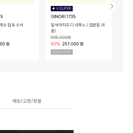
V.SUPER
V
35
GINORI 1735
GINO
레소 컵 & 소서
일 비아지오 디 네투노 / 컵받침 (4
라비린
종)
505,000원
272
000 원
50%
257,000 원
56%
SOLD OUT
EVE
배송/교환/환불