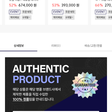
코드 시트
52%
674,000 원
53%
393,000 원
66%
270
EVENT
주문제작
EVENT
주문제작
EVENT
주
해외배송
6개월~
해외배송
6개월~
해외배송
6
상세정보
리뷰(0)
배송/교환/환불