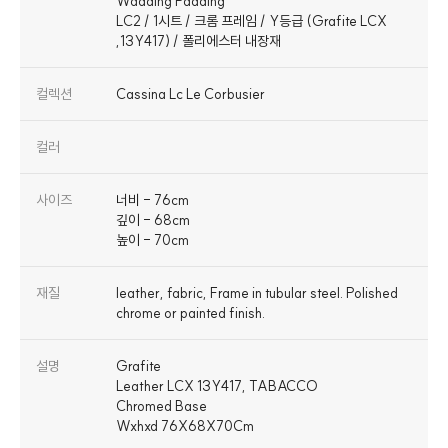
Wadding Padding
LC2 / 1시트 / 크롬 프레임 / Y등급 (Grafite LCX
,13Y417) / 폴리에스터 내장재
컬렉션
Cassina Lc Le Corbusier
컬러
사이즈
너비 - 76cm
깊이 - 68cm
높이 - 70cm
재질
leather, fabric, Frame in tubular steel. Polished
chrome or painted finish.
설명
Grafite
Leather LCX 13Y417, TABACCO
Chromed Base
Wxhxd 76X68X70Cm