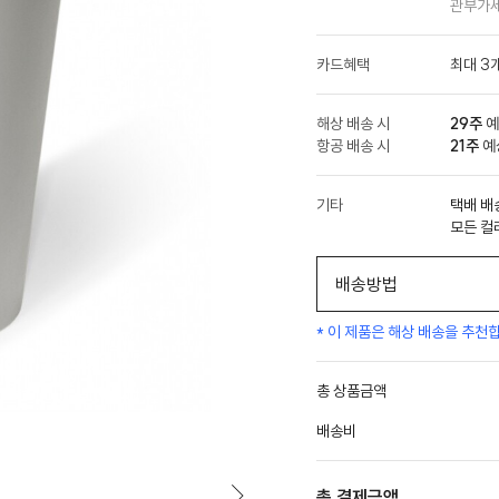
관부가세
카드혜택
최대 3
해상 배송 시
29주
예
항공 배송 시
21주
예상
기타
택배 배
모든 컬
배송방법
* 이 제품은 해상 배송을 추천
총 상품금액
배송비
총 결제금액