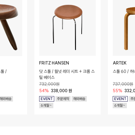
FRITZ HANSEN
ARTEK
툴 /
닷 스툴 / 월넛 레더 시트 + 크롬 스
스툴 60 / 허
틸 베이스
732,000원
737,000원
54%
338,000 원
55%
332,
해외배송
EVENT
주문제작
해외배송
EVENT
주
6개월~
6개월~