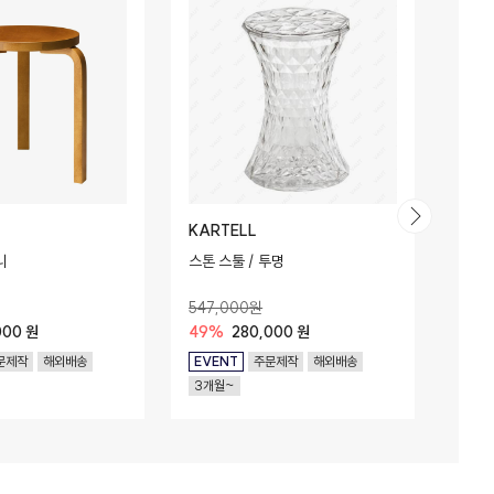
KARTELL
VIT
니
스톤 스툴 / 투명
버터플
547,000원
1,71
000 원
49%
280,000 원
49%
문제작
해외배송
EVENT
주문제작
해외배송
EVE
3개월~
6개