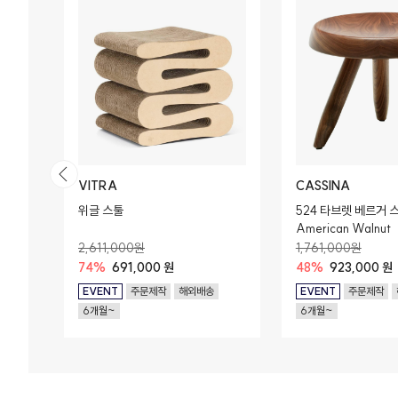
VITRA
CASSINA
우더 코
위글 스툴
524 타브렛 베르거 스
American Walnut
2,611,000원
1,761,000원
74%
691,000 원
48%
923,000 원
EVENT
주문제작
해외배송
EVENT
주문제작
6개월~
6개월~