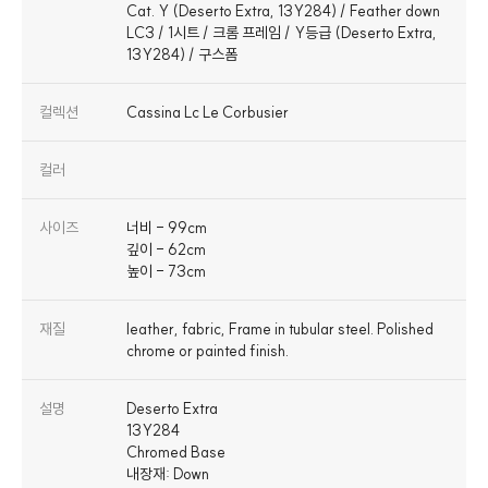
Cat. Y (Deserto Extra, 13Y284) / Feather down
LC3 / 1시트 / 크롬 프레임 / Y등급 (Deserto Extra,
13Y284) / 구스폼
컬렉션
Cassina Lc Le Corbusier
컬러
사이즈
너비 - 99cm
깊이 - 62cm
높이 - 73cm
재질
leather, fabric, Frame in tubular steel. Polished
chrome or painted finish.
설명
Deserto Extra
13Y284
Chromed Base
내장재: Down