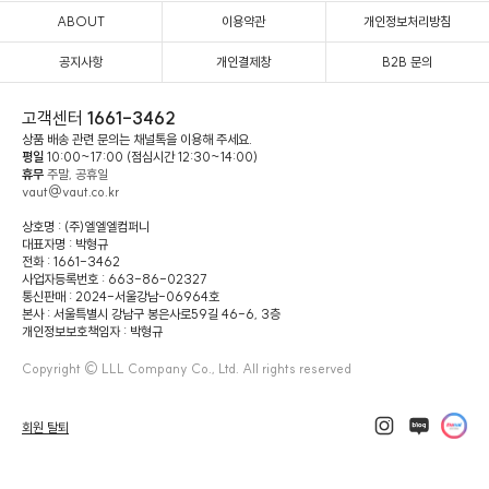
ABOUT
이용약관
개인정보처리방침
공지사항
개인결제창
B2B 문의
고객센터
1661-3462
상품 배송 관련 문의는 채널톡을 이용해 주세요.
평일
10:00~17:00 (점심시간 12:30~14:00)
휴무
주말, 공휴일
vaut@vaut.co.kr
상호명 : (주)엘엘엘컴퍼니
대표자명 : 박형규
전화 : 1661-3462
사업자등록번호 : 663-86-02327
통신판매 : 2024-서울강남-06964호
본사 : 서울특별시 강남구 봉은사로59길 46-6, 3층
개인정보보호책임자 : 박형규
Copyright © LLL Company Co., Ltd. All rights reserved
회원 탈퇴