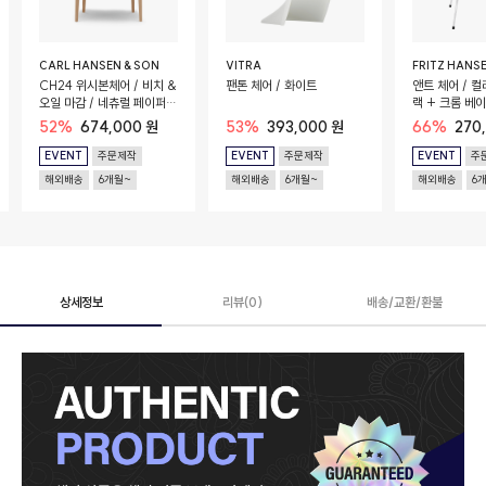
CARL HANSEN & SON
VITRA
FRITZ HANS
CH24 위시본체어 / 비치 &
팬톤 체어 / 화이트
앤트 체어 / 컬
오일 마감 / 네츄럴 페이퍼
랙 + 크롬 베
코드 시트
52%
674,000 원
53%
393,000 원
66%
270
EVENT
주문제작
EVENT
주문제작
EVENT
주
해외배송
6개월~
해외배송
6개월~
해외배송
6
상세정보
리뷰(0)
배송/교환/환불