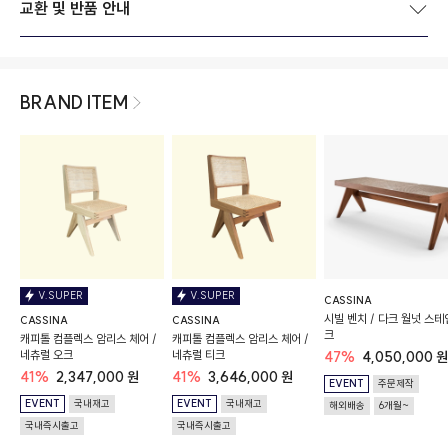
교환 및 반품 안내
BRAND ITEM
V.SUPER
V.SUPER
CASSINA
시빌 벤치 / 다크 월넛 스테
CASSINA
CASSINA
크
캐피톨 컴플렉스 암리스 체어 /
캐피톨 컴플렉스 암리스 체어 /
네츄럴 오크
네츄럴 티크
47%
4,050,000 원
41%
2,347,000 원
41%
3,646,000 원
EVENT
주문제작
EVENT
국내재고
EVENT
국내재고
해외배송
6개월~
국내즉시출고
국내즉시출고