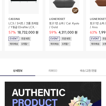
CASSINA
LIGNE ROSET
LIGNE ROSET
LC3 / 3시트 / 크롬 프레임
토고 1인 소파 / Cat. Kyoto
토고 1인 소파 / 
/ Y등급 (Grafite LCX,
/ Gold
/ Anis
13Y414) / 구스폼
57%
18,732,000 원
59%
4,311,000 원
63%
1,9
EVENT
주문제작
EVENT
주문제작
EVENT
주
해외배송
6개월~
해외배송
6개월~
해외배송
6
상세정보
리뷰(0)
배송/교환/환불