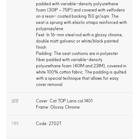
padded with variable-density polyurethane
foam (30IP – 75IP) and covered with velfodera
on a resin- coated backing 150 gr/sqm. The
seat is sprung with elastic straps reinforced with
polypropylene.
Feet: In 16-mm steel rod with a glossy chrome,
double matt galvanic or white/black painted
finish.
Padding: The seat cushions are in polyester
fiber padded with variable-density
polyurethane foam (40IM and 23IM), covered in
white 100% cotton fabric. The padding is quilted
with a special technique that allows for easy
설명
Cover: Cat.TOP Lario col.1401
Frame: Glossy Chrome
기타
Code: 2702T