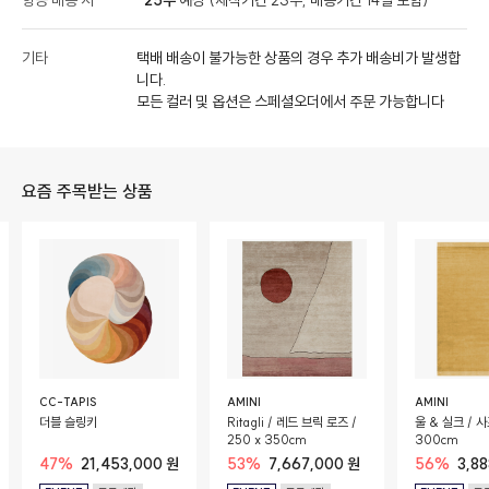
항공 배송 시
25주
예상 (제작기간 23주, 배송기간 14일 포함)
기타
택배 배송이 불가능한 상품의 경우 추가 배송비가 발생합
니다.
모든 컬러 및 옵션은 스페셜오더에서 주문 가능합니다
요즘 주목받는 상품
CC-TAPIS
AMINI
AMINI
더블 슬링키
Ritagli / 레드 브릭 로즈 /
울 & 실크 / 사
250 x 350cm
300cm
47%
21,453,000 원
53%
7,667,000 원
56%
3,8