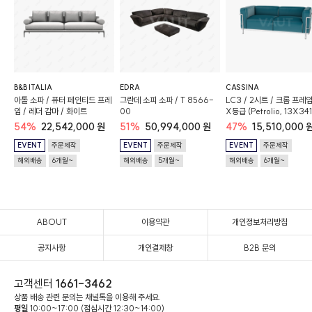
B&B ITALIA
EDRA
CASSINA
아톨 소파 / 퓨터 페인티드 프레
그란데 소피 소파 / T 8566-
LC3 / 2시트 / 크롬 프레임
임 / 레더 감마 / 화이트
00
X등급 (Petrolio, 13X341
구스폼
54%
22,542,000 원
51%
50,994,000 원
47%
15,510,000 
EVENT
주문제작
EVENT
주문제작
EVENT
주문제작
해외배송
6개월~
해외배송
5개월~
해외배송
6개월~
ABOUT
이용약관
개인정보처리방침
공지사항
개인결제창
B2B 문의
고객센터
1661-3462
상품 배송 관련 문의는 채널톡을 이용해 주세요.
평일
10:00~17:00 (점심시간 12:30~14:00)