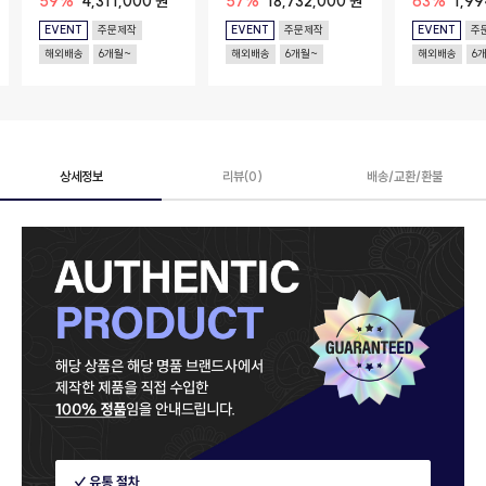
59%
4,311,000 원
57%
18,732,000 원
63%
1,9
EVENT
주문제작
EVENT
주문제작
EVENT
주
해외배송
6개월~
해외배송
6개월~
해외배송
6
상세정보
리뷰(0)
배송/교환/환불