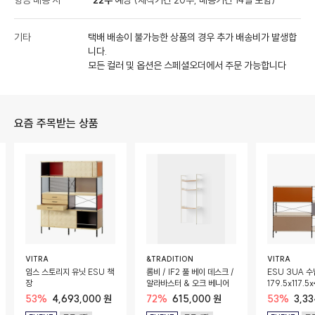
항공 배송 시
22주
예상 (제작기간 20주, 배송기간 14일 포함)
기타
택배 배송이 불가능한 상품의 경우 추가 배송비가 발생합
니다.
모든 컬러 및 옵션은 스페셜오더에서 주문 가능합니다
요즘 주목받는 상품
VITRA
&TRADITION
VITRA
임스 스토리지 유닛 ESU 책
롬비 / IF2 풀 베이 데스크 /
ESU 3UA 수
장
알라바스터 & 오크 베니어
179.5x117.5
53%
4,693,000 원
72%
615,000 원
53%
3,3