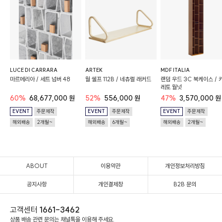
LUCE DI CARRARA
ARTEK
MDF ITALIA
마르메리아 / 세트 넘버 48
월 쉘프 112B / 네츄럴 래커드
랜덤 우드 3C 북케이스 / 
레토 월넛
60%
68,677,000 원
52%
556,000 원
47%
3,570,000 원
EVENT
주문제작
EVENT
주문제작
EVENT
주문제작
해외배송
2개월~
해외배송
6개월~
해외배송
2개월~
ABOUT
이용약관
개인정보처리방침
공지사항
개인결제창
B2B 문의
고객센터
1661-3462
상품 배송 관련 문의는 채널톡을 이용해 주세요.