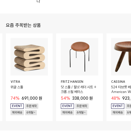
다
요즘 주목받는 상품
VITRA
FRITZ HANSEN
CASSINA
위글 스툴
닷 스툴 / 월넛 레더 시트 +
524 타브렛 베
크롬 스틸 베이스
American W
74%
691,000 원
54%
338,000 원
48%
923
EVENT
주문제작
EVENT
주문제작
EVENT
주
해외배송
6개월~
해외배송
6개월~
해외배송
6