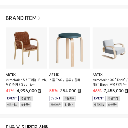
BRAND ITEM
ARTEK
ARTEK
ARTEK
Armchair 45 / 프레임: Birch,
스툴 E60 / 블루 / 원목
Armchair 400 "Tank" 
투명 래커 / Seat &
레임: Birch, 투명 래커 /
Backrest: 월넛 엘레강스 퀼팅
Upholstery: Cat. F100
47%
4,996,000 원
55%
354,000 원
46%
7,455,000 원
가죽
(Kvadrat, Tonus 4 / 216
EVENT
주문제작
EVENT
주문제작
EVENT
주문제작
해외배송
6개월~
해외배송
6개월~
해외배송
6개월~
다른 V.SUPER 상품