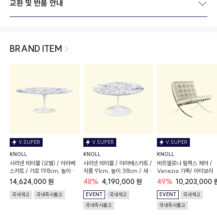
교환 및 반품 안내
BRAND ITEM
V.SUPER
V.SUPER
V.SUPER
KNOLL
KNOLL
KNOLL
사리넨 테이블 (오벌) / 아라베
사리넨 테이블 / 아라베스카토 /
바르셀로나 릴렉스 체어 /
스카토 / 가로 198cm, 높이
지름 91cm, 높이 38cm / 새틴
Venezia 가죽/ 아이보리
74cm / 새틴 마감
마감
14,624,000 원
48%
4,190,000 원
49%
10,203,000 
국내재고
국내즉시출고
EVENT
국내재고
EVENT
국내재고
국내즉시출고
국내즉시출고