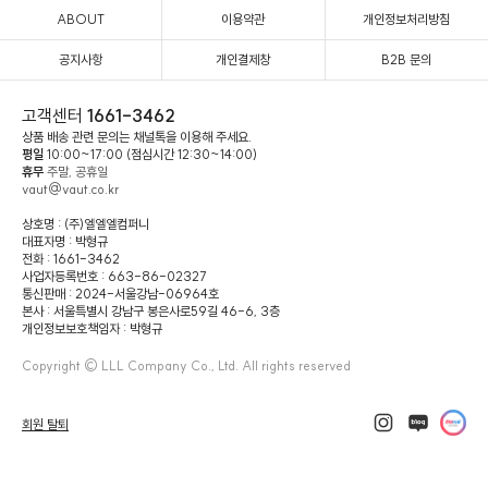
ABOUT
이용약관
개인정보처리방침
공지사항
개인결제창
B2B 문의
고객센터
1661-3462
상품 배송 관련 문의는 채널톡을 이용해 주세요.
평일
10:00~17:00 (점심시간 12:30~14:00)
휴무
주말, 공휴일
vaut@vaut.co.kr
상호명 : (주)엘엘엘컴퍼니
대표자명 : 박형규
전화 : 1661-3462
사업자등록번호 : 663-86-02327
통신판매 : 2024-서울강남-06964호
본사 : 서울특별시 강남구 봉은사로59길 46-6, 3층
개인정보보호책임자 : 박형규
Copyright © LLL Company Co., Ltd. All rights reserved
회원 탈퇴