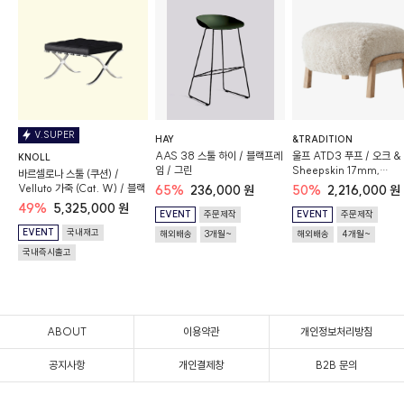
V.SUPER
HAY
&TRADITION
AAS 38 스툴 하이 / 블랙프레
울프 ATD3 푸프 / 오크 &
KNOLL
임 / 그린
Sheepskin 17mm,
바르셀로나 스툴 (쿠션) /
Moonlight
Velluto 가죽 (Cat. W) / 블랙
65%
236,000 원
50%
2,216,000 원
49%
5,325,000 원
EVENT
주문제작
EVENT
주문제작
EVENT
국내재고
해외배송
3개월~
해외배송
4개월~
국내즉시출고
ABOUT
이용약관
개인정보처리방침
공지사항
개인결제창
B2B 문의