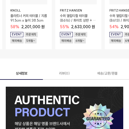
KNOLL
FRITZ HANSEN
FRITZ HANS
플라트너 커피 테이블 / 지름
수퍼 엘립티컬 테이블
수퍼 엘립티컬
91.5cm x 높이 38.5cm
(B616) / 화이트 상판 + 크
(B613) / 화이트 상판 + 크
롬 베이스 / 170cm x
롬 베이스 / 18
58%
2,201,000 원
55%
2,633,000 원
54%
2,9
100cm x 72cm
120cm x 72
EVENT
주문제작
EVENT
주문제작
EVENT
주
해외배송
5개월~
해외배송
6개월~
해외배송
6
상세정보
리뷰(0)
배송/교환/환불