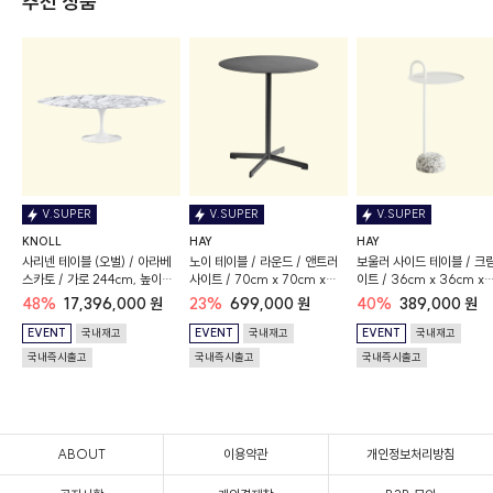
추천 상품
V.SUPER
V.SUPER
V.SUPER
KNOLL
HAY
HAY
사리넨 테이블 (오벌) / 아라베
노이 테이블 / 라운드 / 앤트러
보울러 사이드 테이블 / 크
스카토 / 가로 244cm, 높이
사이트 / 70cm x 70cm x
이트 / 36cm x 36cm x
74cm / 새틴 마감
74cm
70.5cm
48%
17,396,000 원
23%
699,000 원
40%
389,000 원
EVENT
국내재고
EVENT
국내재고
EVENT
국내재고
국내즉시출고
국내즉시출고
국내즉시출고
ABOUT
이용약관
개인정보처리방침