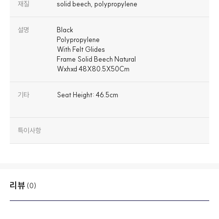
재질
solid beech, polypropylene
설명
Black
Polypropylene
With Felt Glides
Frame Solid Beech Natural
Wxhxd 48X80.5X50Cm
기타
Seat Height: 46.5cm
특이사항
리뷰
(0)