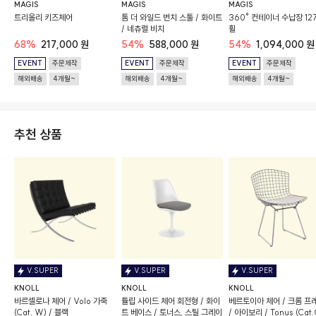
MAGIS
MAGIS
MAGIS
트리올리 키즈체어
톰 더 와일드 번치 스툴 / 화이트
360° 컨테이너 수납장 127
/ 네츄럴 비치
휠
68%
217,000 원
54%
588,000 원
54%
1,094,000 원
EVENT
주문제작
EVENT
주문제작
EVENT
주문제작
해외배송
4개월~
해외배송
4개월~
해외배송
4개월~
추천 상품
V.SUPER
V.SUPER
V.SUPER
KNOLL
KNOLL
KNOLL
바르셀로나 체어 / Volo 가죽
튤립 사이드 체어 회전형 / 화이
베르토이아 체어 / 크롬 프
(Cat. W) / 블랙
트 베이스 / 토너스, 스틸 그레이
/ 아이보리 / Tonus (Cat.