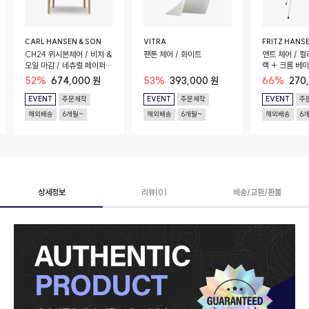
CARL HANSEN & SON
VITRA
FRITZ HANS
CH24 위시본체어 / 비치 &
팬톤 체어 / 화이트
앤트 체어 / 컬
오일 마감 / 네츄럴 페이퍼
랙 + 크롬 베
코드 시트
52%
674,000 원
53%
393,000 원
66%
270
EVENT
주문제작
EVENT
주문제작
EVENT
주
해외배송
6개월~
해외배송
6개월~
해외배송
6
상세정보
리뷰(0)
배송/교환/환불