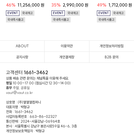
46%
11,256,000 원
35%
2,990,000 원
49%
1,712,000 원
EVENT
국내재고
EVENT
국내재고
EVENT
국내재고
국내즉시출고
국내즉시출고
국내즉시출고
ABOUT
이용약관
개인정보처리방침
공지사항
개인결제창
B2B 문의
고객센터
1661-3462
상품 배송 관련 문의는 채널톡을 이용해 주세요.
평일
10:00~17:00 (점심시간 12:30~14:00)
휴무
주말, 공휴일
vaut@vaut.co.kr
상호명 : (주)엘엘엘컴퍼니
대표자명 : 박형규
전화 : 1661-3462
사업자등록번호 : 663-86-02327
통신판매 : 2024-서울강남-06964호
본사 : 서울특별시 강남구 봉은사로59길 46-6, 3층
개인정보보호책임자 : 박형규