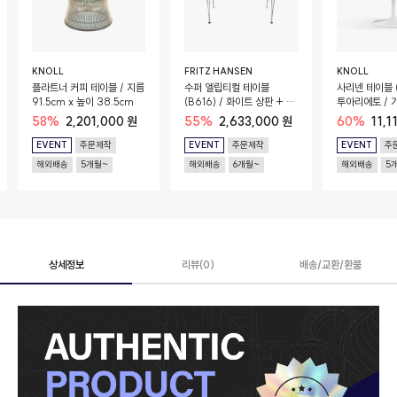
KNOLL
FRITZ HANSEN
KNOLL
플라트너 커피 테이블 / 지름
수퍼 엘립티컬 테이블
사리넨 테이블 (
91.5cm x 높이 38.5cm
(B616) / 화이트 상판 + 크
투아리에토 / 가
롬 베이스 / 170cm x
높이 74cm /
58%
2,201,000 원
55%
2,633,000 원
60%
11,1
100cm x 72cm
EVENT
주문제작
EVENT
주문제작
EVENT
주
해외배송
5개월~
해외배송
6개월~
해외배송
5
상세정보
리뷰(0)
배송/교환/환불