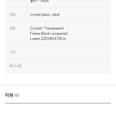
높이 - 74cm
재질
crystal glass, steel
설명
Crystal / Transparent
Frame Black Lacquered
Lxwxh 225X85X74Cm
기타
특이사항
리뷰
(0)