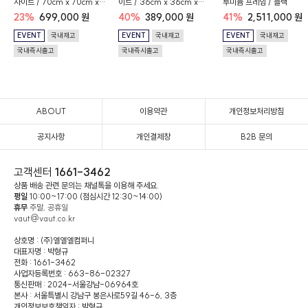
사이트 / 70cm x 70cm x
이트 / 36cm x 36cm x
루미늄 프레임 / 블랙
74cm
70.5cm
23%
699,000 원
40%
389,000 원
41%
2,511,000 원
EVENT
국내재고
EVENT
국내재고
EVENT
국내재고
국내즉시출고
국내즉시출고
국내즉시출고
ABOUT
이용약관
개인정보처리방침
공지사항
개인결제창
B2B 문의
고객센터
1661-3462
상품 배송 관련 문의는 채널톡을 이용해 주세요.
평일
10:00~17:00 (점심시간 12:30~14:00)
휴무
주말, 공휴일
vaut@vaut.co.kr
상호명 : (주)엘엘엘컴퍼니
대표자명 : 박형규
전화 : 1661-3462
사업자등록번호 : 663-86-02327
통신판매 : 2024-서울강남-06964호
본사 : 서울특별시 강남구 봉은사로59길 46-6, 3층
개인정보보호책임자 : 박형규