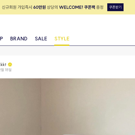
IP
BRAND
SALE
STYLE
kkkt
2월 18일