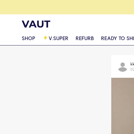
SHOP
V.SUPER
REFURB
READY TO SH
k
0