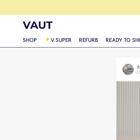
SHOP
V.SUPER
REFURB
READY TO SH
소
0