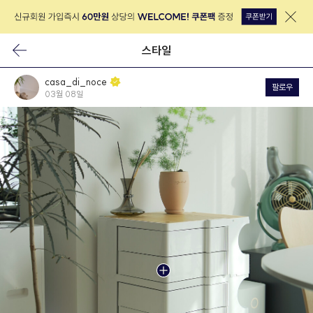
스타일
casa_di_noce
팔로우
03월 08일