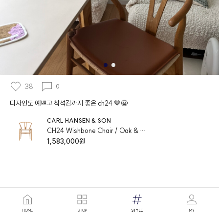
38
0
디자인도 예쁘고 착석감까지 좋은 ch24 🤎😀
CARL HANSEN & SON
CH24 Wishbone Chair / Oak & Oil finish / Natural paper cord seat
1,583,000원
HOME
SHOP
STYLE
MY