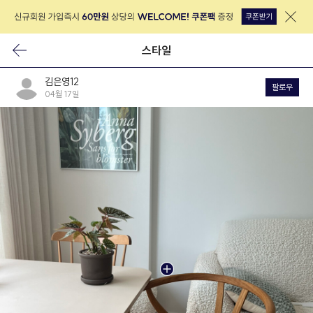
스타일
김은영12
팔로우
04월 17일