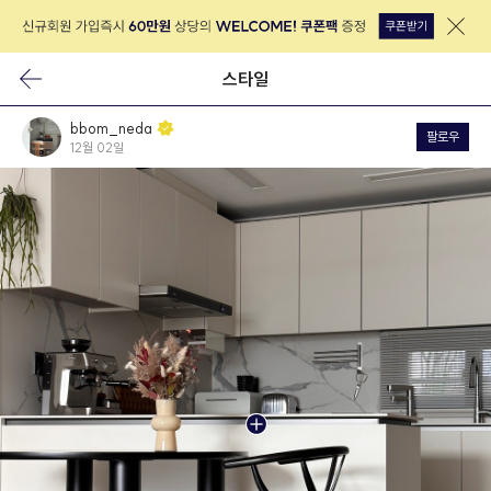
스타일
bbom_neda
팔로우
12월 02일