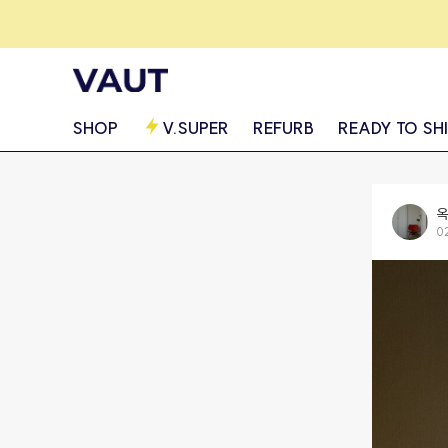
SHOP
V.SUPER
REFURB
READY TO SH
옥
0