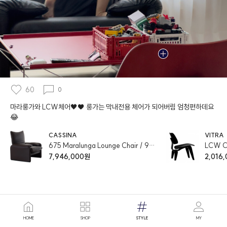
60
0
마라룽가와 LCW체어🖤♥️ 룽가는 막내전용 체어가 되어버림 엄청편하데요
😂
CASSINA
VITRA
675 Maralunga Lounge Chair / 98cm / Leather Scozia
LCW C
7,946,000원
2,016
HOME
SHOP
STYLE
MY