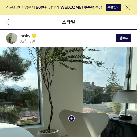
스타일
minky
팔로우
02월 18일