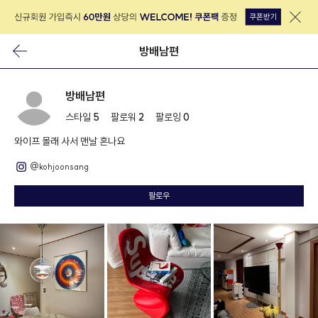
방배남편
방배남편
스타일
5
팔로워
2
팔로잉
0
와이프 몰래 사서 맨날 혼나요
@kohjoonsang
팔로우