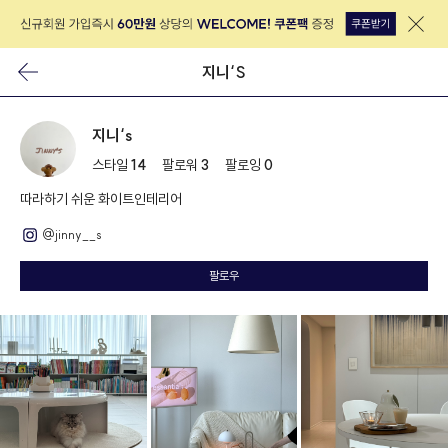
지니‘S
지니‘s
스타일
14
팔로워
3
팔로잉
0
따라하기 쉬운 화이트인테리어
@jinny__s
팔로우