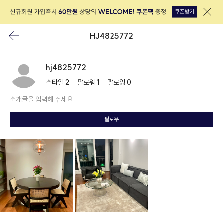
HJ4825772
hj4825772
스타일
2
팔로워
1
팔로잉
0
소개글을 입력해 주세요
팔로우