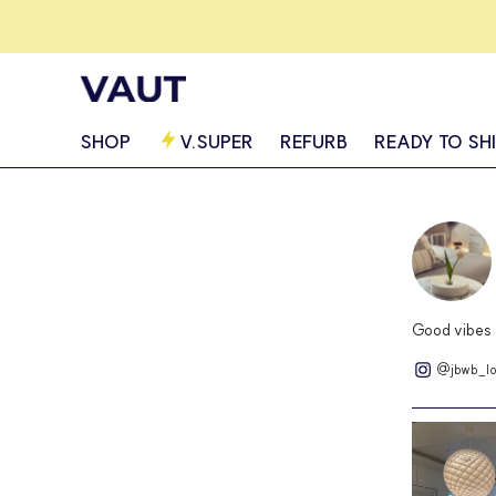
SHOP
V.SUPER
REFURB
READY TO SH
Good vibes 
@jbwb_lo