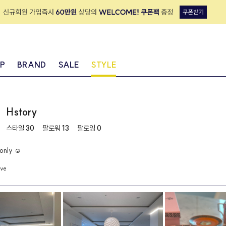
IP
BRAND
SALE
STYLE
Hstory
스타일
30
팔로워
13
팔로잉
0
only ☺︎
ve