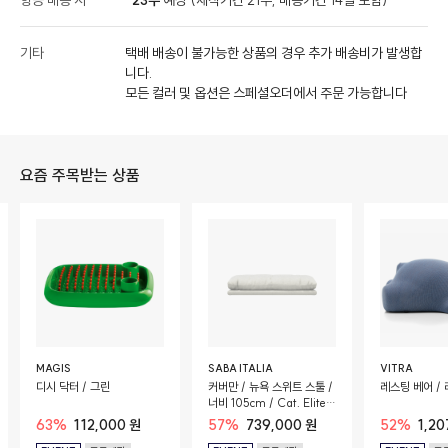
항공 배송 시
23주
예상 (제작기간 21주, 배송기간 14일 포함)
기타
택배 배송이 불가능한 상품의 경우 추가 배송비가 발생합
니다.
모든 컬러 및 옵션은 스페셜오더에서 주문 가능합니다
요즘 주목받는 상품
MAGIS
SABA ITALIA
VITRA
디시 닥터 / 그린
커버만 / 뉴욕 스위트 스툴 /
레스팅 베어 /
너비 105cm / Cat. Elite
(Teddy 01-1)
63%
112,000 원
57%
739,000 원
52%
1,20