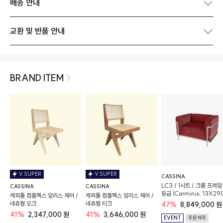
배송 안내
교환 및 반품 안내
BRAND ITEM
V.SUPER
V.SUPER
CASSINA
LC3 / 1시트 / 크롬 프레임 
CASSINA
CASSINA
등급 (Carminio, 13X290
캐피톨 컴플렉스 암리스 체어 /
캐피톨 컴플렉스 암리스 체어 /
구스폼
네츄럴 오크
네츄럴 티크
47%
8,849,000 원
41%
2,347,000 원
41%
3,646,000 원
EVENT
주문제작