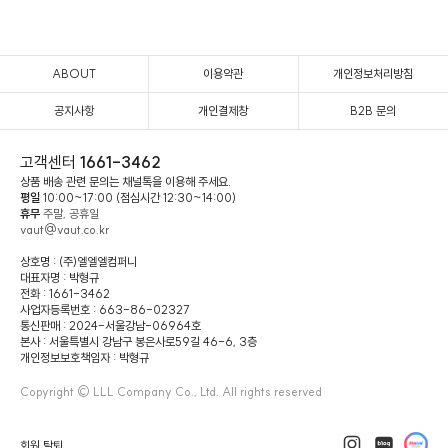
ABOUT
이용약관
개인정보처리방침
공지사항
개인결제창
B2B 문의
고객센터
1661-3462
상품 배송 관련 문의는 채널톡을 이용해 주세요.
평일
10:00~17:00 (점심시간 12:30~14:00)
휴무
주말, 공휴일
vaut@vaut.co.kr
상호명 : (주)엘엘엘컴퍼니
대표자명 : 박형규
전화 : 1661-3462
사업자등록번호 : 663-86-02327
통신판매 : 2024-서울강남-06964호
본사 : 서울특별시 강남구 봉은사로59길 46-6, 3층
개인정보보호책임자 : 박형규
Copyright © LLL Company Co., Ltd. All rights reserved
회원 탈퇴