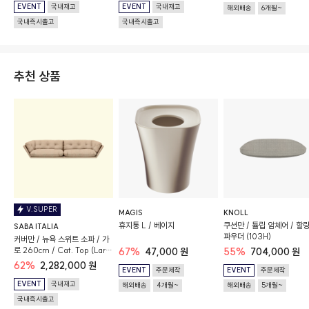
EVENT
국내재고
EVENT
국내재고
해외배송
6개월~
국내즉시출고
국내즉시출고
추천 상품
V.SUPER
MAGIS
KNOLL
휴지통 L / 베이지
쿠션만 / 튤립 암체어 / 할링
SABA ITALIA
파우더 (103H)
커버만 / 뉴욕 스위트 소파 / 가
로 260cm / Cat. Top (Lario
67%
47,000 원
55%
704,000 원
Col. 03)
62%
2,282,000 원
EVENT
주문제작
EVENT
주문제작
EVENT
국내재고
해외배송
4개월~
해외배송
5개월~
국내즉시출고