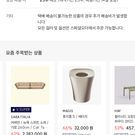
항공 배송 시
25주
예상 (제작기간 23주, 배송기간 14일 포함)
기타
택배 배송이 불가능한 상품의 경우 추가 배송비가 발생합
니다.
모든 컬러 및 옵션은 스페셜오더에서 주문 가능합니다
요즘 주목받는 상품
V.SUPER
MAGIS
HAY
휴지통 S / 베이지
팔리사드 오토만
SABA ITALIA
파우더 코티드
커버만 / 뉴욕 스위트 소파 /
가로 260cm / Cat. Top
66%
32,000 원
53%
457
(Lario Col. 03)
62%
2,282,000 원