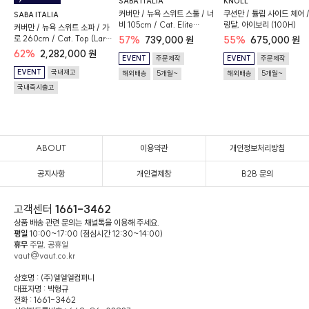
SABA ITALIA
KNOLL
커버만 / 뉴욕 스위트 스툴 / 너
쿠션만 / 튤립 사이드 체어 /
SABA ITALIA
비 105cm / Cat. Elite
링달, 아이보리 (100H)
커버만 / 뉴욕 스위트 소파 / 가
(Teddy 01-1)
로 260cm / Cat. Top (Lario
57%
739,000 원
55%
675,000 원
Col. 03)
62%
2,282,000 원
EVENT
주문제작
EVENT
주문제작
EVENT
국내재고
해외배송
5개월~
해외배송
5개월~
국내즉시출고
ABOUT
이용약관
개인정보처리방침
공지사항
개인결제창
B2B 문의
고객센터
1661-3462
상품 배송 관련 문의는 채널톡을 이용해 주세요.
평일
10:00~17:00 (점심시간 12:30~14:00)
휴무
주말, 공휴일
vaut@vaut.co.kr
상호명 : (주)엘엘엘컴퍼니
대표자명 : 박형규
전화 : 1661-3462