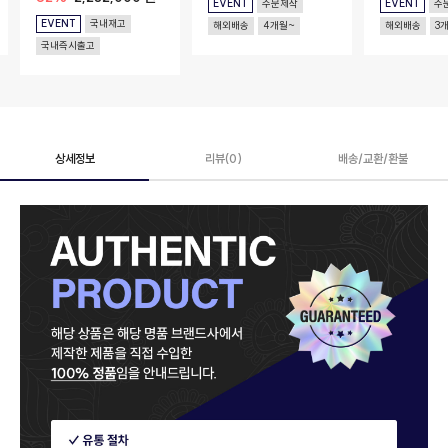
EVENT
주문제작
EVENT
주
EVENT
국내재고
해외배송
4개월~
해외배송
3
국내즉시출고
상세정보
리뷰(0)
배송/교환/환불