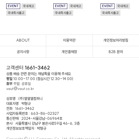
EVENT
국내재고
EVENT
국내재고
EVENT
국내재고
국내즉시출고
국내즉시출고
국내즉시출고
ABOUT
이용약관
개인정보처리방침
공지사항
개인결제창
B2B 문의
고객센터
1661-3462
상품 배송 관련 문의는 채널톡을 이용해 주세요.
평일
10:00~17:00 (점심시간 12:30~14:00)
휴무
주말, 공휴일
vaut@vaut.co.kr
상호명 : (주)엘엘엘컴퍼니
대표자명 : 박형규
전화 : 1661-3462
사업자등록번호 : 663-86-02327
통신판매 : 2024-서울강남-06964호
본사 : 서울특별시 강남구 봉은사로59길 46-6, 3층
개인정보보호책임자 : 박형규
Copyright © LLL Company Co., Ltd. All rights reserved