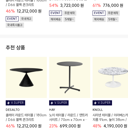
클레이 라운드 테이블 / 180cm
그레이
/ D66 블랙 콘크리트
54%
3,723,000 원
61%
776,000 원
46%
12,212,000 원
EVENT
주문제작
EVENT
주문제작
EVENT
국내재고
해외배송
5개월~
해외배송
5개월~
국내즉시출고
추천 상품
V.SUPER
V.SUPER
V.SUPER
DESALTO
HAY
KNOLL
클레이 라운드 테이블 / 180cm
노이 테이블 / 라운드 / 앤트러
사리넨 테이블 / 아라베스카
/ D66 블랙 콘크리트
사이트 / 70cm x 70cm x
지름 91cm, 높이 38cm /
74cm
마감
46%
12,212,000 원
23%
699,000 원
48%
4,190,000 원