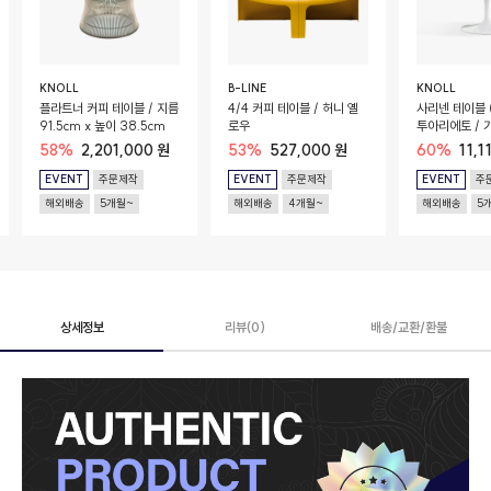
KNOLL
B-LINE
KNOLL
플라트너 커피 테이블 / 지름
4/4 커피 테이블 / 허니 옐
사리넨 테이블 (
91.5cm x 높이 38.5cm
로우
투아리에토 / 가
높이 74cm /
58%
2,201,000 원
53%
527,000 원
60%
11,1
EVENT
주문제작
EVENT
주문제작
EVENT
주
해외배송
5개월~
해외배송
4개월~
해외배송
5
상세정보
리뷰(0)
배송/교환/환불