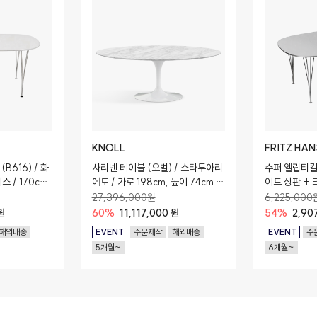
KNOLL
FRITZ HA
B616) / 화
사리넨 테이블 (오벌) / 스타투아리
수퍼 엘립티컬 테
스 / 170cm
에토 / 가로 198cm, 높이 74cm /
이트 상판 + 
코팅 마감
x 120cm x 
27,396,000원
6,225,000
원
60%
11,117,000 원
54%
2,90
해외배송
EVENT
주문제작
해외배송
EVENT
주
5개월~
6개월~