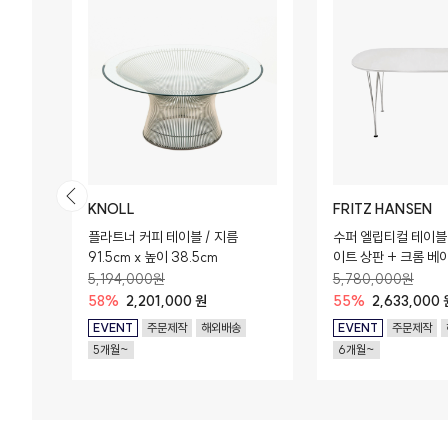
KNOLL
FRITZ HANSEN
 / 월
플라트너 커피 테이블 / 지름
수퍼 엘립티컬 테이블 (
cm x
91.5cm x 높이 38.5cm
이트 상판 + 크롬 베이
x 100cm x 72cm
5,194,000원
5,780,000원
58%
2,201,000 원
55%
2,633,000 
EVENT
주문제작
해외배송
EVENT
주문제작
5개월~
6개월~