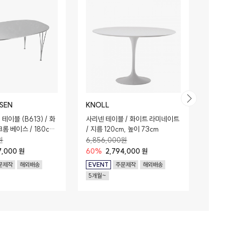
NSEN
KNOLL
B-LI
이블 (B613) / 화
사리넨 테이블 / 화이트 라미네이트
4/4
크롬 베이스 / 180cm
/ 지름 120cm, 높이 73cm
72cm
원
6,856,000원
1,10
7,000 원
60%
2,794,000 원
53%
문제작
해외배송
EVENT
주문제작
해외배송
EVE
5개월~
4개월