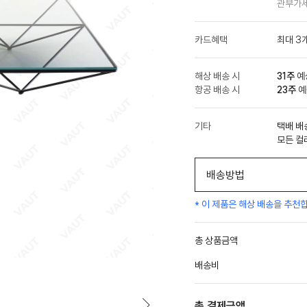
관부가세
카드혜택
최대 3
해상 배송 시
31주
예상
항공 배송 시
23주
예
기타
택배 배
모든 컬
배송방법
* 이 제품은 해상 배송을 추천
총 상품금액
배송비
총 결제금액