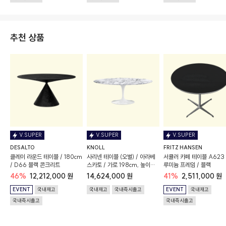
추천 상품
V.SUPER
V.SUPER
V.SUPER
DESALTO
KNOLL
FRITZ HANSEN
클레이 라운드 테이블 / 180cm
사리넨 테이블 (오벌) / 아라베
서큘러 카페 테이블 A623 
/ D66 블랙 콘크리트
스카토 / 가로 198cm, 높이
루미늄 프레임 / 블랙
74cm / 새틴 마감
46%
12,212,000 원
14,624,000 원
41%
2,511,000 원
EVENT
국내재고
국내재고
국내즉시출고
EVENT
국내재고
국내즉시출고
국내즉시출고