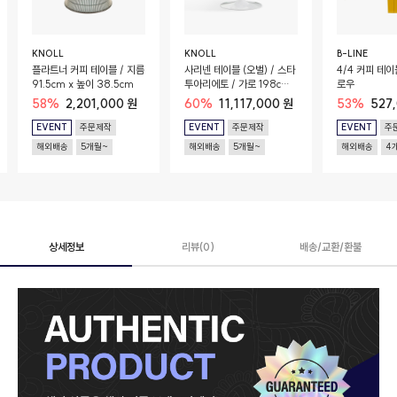
KNOLL
KNOLL
B-LINE
플라트너 커피 테이블 / 지름
사리넨 테이블 (오벌) / 스타
4/4 커피 테이
91.5cm x 높이 38.5cm
투아리에토 / 가로 198cm,
로우
높이 74cm / 코팅 마감
58%
2,201,000 원
60%
11,117,000 원
53%
527
EVENT
주문제작
EVENT
주문제작
EVENT
주
해외배송
5개월~
해외배송
5개월~
해외배송
4
상세정보
리뷰(0)
배송/교환/환불