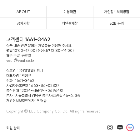
ABOUT
이용약관
개인정보처리방침
공지사항
개인결제창
B2B 문의
고객센터
1661-3462
상품 배송 관련 문의는 채널톡을 이용해 주세요.
평일
10:00~17:00 (점심시간 12:30~14:00)
휴무
주말, 공휴일
vaut@vaut.co.kr
상호명 : (주)엘엘엘컴퍼니
대표자명 : 박형규
전화 : 1661-3462
사업자등록번호 : 663-86-02327
통신판매 : 2024-서울강남-06964호
본사 : 서울특별시 강남구 봉은사로59길 46-6, 3층
개인정보보호책임자 : 박형규
Copyright © LLL Company Co., Ltd. All rights reserved
회원 탈퇴