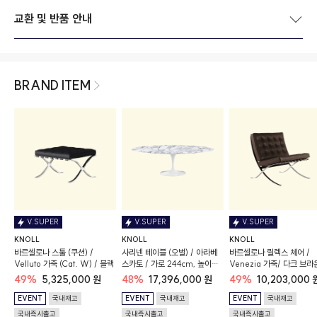
교환 및 반품 안내
BRAND ITEM
V.SUPER
V.SUPER
V.SUPER
KNOLL
KNOLL
KNOLL
바르셀로나 스툴 (쿠션) /
사리넨 테이블 (오벌) / 아라베
바르셀로나 릴렉스 체어 /
Velluto 가죽 (Cat. W) / 블랙
스카토 / 가로 244cm, 높이
Venezia 가죽/ 다크 브라
74cm / 새틴 마감
49%
5,325,000 원
48%
17,396,000 원
49%
10,203,000 
EVENT
국내재고
EVENT
국내재고
EVENT
국내재고
국내즉시출고
국내즉시출고
국내즉시출고