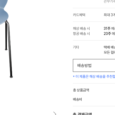
관부가세
카드혜택
최대 3
해상 배송 시
31주
예상
항공 배송 시
23주
예
기타
택배 배
모든 컬
배송방법
* 이 제품은 해상 배송을 추천
총 상품금액
배송비
총 결제금액