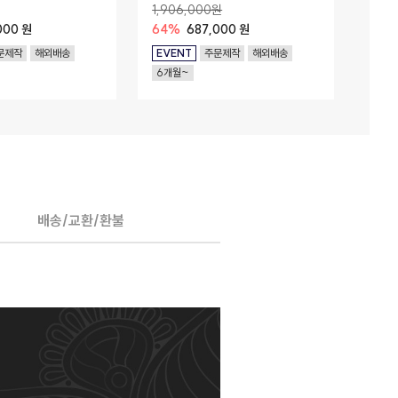
lastic 버전)
Feat
1,906,000원
17,7
000 원
64%
687,000 원
56%
문제작
해외배송
EVENT
주문제작
해외배송
EVE
6개월~
6개
배송/교환/환불