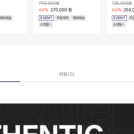
(Recycled P
793,000원
725,000원
66%
270,000 원
66%
253,
해외배송
EVENT
주문제작
해외배송
EVENT
주
6개월~
6개월~
리뷰(0)