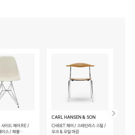
CARL HANSEN & SON
CAS
사이드 체어 RE /
CH88T 체어 / 스테인리스 스틸 /
LC3 
베이스 / 페블
오크 & 오일 마감
(Graf