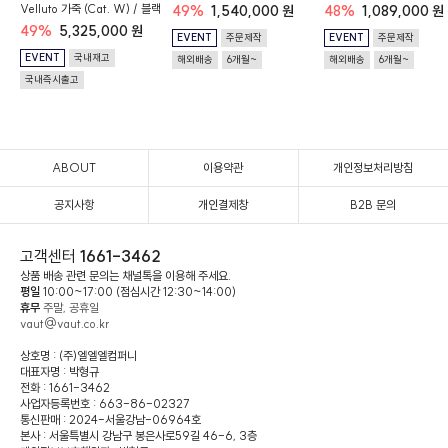
Velluto 가죽 (Cat. W) / 블랙
49%
1,540,000 원
48%
1,089,000 원
49%
5,325,000 원
EVENT
주문제작
EVENT
주문제작
EVENT
국내재고
해외배송
6개월~
해외배송
6개월~
국내즉시출고
ABOUT
이용약관
개인정보처리방침
공지사항
개인결제창
B2B 문의
고객센터
1661-3462
상품 배송 관련 문의는 채널톡을 이용해 주세요.
평일
10:00~17:00 (점심시간 12:30~14:00)
휴무
주말, 공휴일
vaut@vaut.co.kr
상호명 : (주)엘엘엘컴퍼니
대표자명 : 박형규
전화 : 1661-3462
사업자등록번호 : 663-86-02327
통신판매 : 2024-서울강남-06964호
본사 : 서울특별시 강남구 봉은사로59길 46-6, 3층