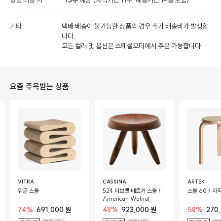
항공 배송 시
13주
예상 (제작기간 11주, 배송기간 14일 포함)
기타
택배 배송이 불가능한 상품의 경우 추가 배송비가 발생합
니다.
모든 컬러 및 옵션은 스페셜오더에서 주문 가능합니다
요즘 주목받는 상품
VITRA
CASSINA
ARTEK
위글 스툴
524 타브렛 베르거 스툴 /
스툴 60 / 자
American Walnut
74%
691,000 원
48%
923,000 원
58%
270