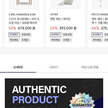
CARL HANSEN & SON
VITRA
FRITZ HANS
CH24 위시본체어 / 비치 &
팬톤 체어 / 화이트
앤트 체어 / 컬
오일 마감 / 네츄럴 페이퍼
랙 + 크롬 베
코드 시트
52%
674,000 원
53%
393,000 원
66%
270
EVENT
주문제작
EVENT
주문제작
EVENT
주
해외배송
6개월~
해외배송
6개월~
해외배송
6
상세정보
리뷰(0)
배송/교환/환불