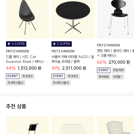
V.SUPER
V.SUPER
FRITZ HANSEN
앤트 체어 / 컬러드 애쉬 / 
FRITZ HANSEN
FRITZ HANSEN
+ 크롬 베이스
드롭 체어 / 시트: Cat.
서큘러 카페 테이블 A623 / 알
Essential, Black / 베이스: 블
루미늄 프레임 / 블랙
66%
270,000 원
랙
44%
1,513,000 원
41%
2,511,000 원
EVENT
주문제작
EVENT
국내재고
EVENT
국내재고
해외배송
6개월~
국내즉시출고
국내즉시출고
추천 상품