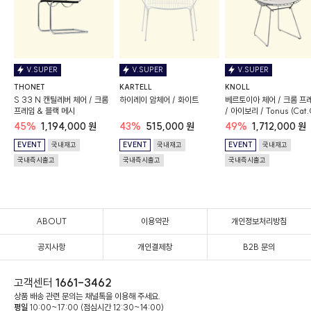
V.SUPER
V.SUPER
V.SUPER
THONET
KARTELL
KNOLL
S 33 N 캔틸레버 체어 / 크롬
하이레이 암체어 / 화이트
베르토이아 체어 / 크롬 프
프레임 & 블랙 메시
/ 아이보리 / Tonus (Cat.
45%
1,194,000 원
43%
515,000 원
49%
1,712,000 원
EVENT
국내재고
EVENT
국내재고
EVENT
국내재고
국내즉시출고
국내즉시출고
국내즉시출고
ABOUT
이용약관
개인정보처리방침
공지사항
개인결제창
B2B 문의
고객센터
1661-3462
상품 배송 관련 문의는 채널톡을 이용해 주세요.
평일
10:00~17:00 (점심시간 12:30~14:00)