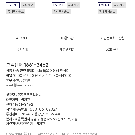
EVENT
국내재고
EVENT
국내재고
EVENT
국내재고
국내즉시출고
국내즉시출고
국내즉시출고
ABOUT
이용약관
개인정보처리방침
공지사항
개인결제창
B2B 문의
고객센터
1661-3462
상품 배송 관련 문의는 채널톡을 이용해 주세요.
평일
10:00~17:00 (점심시간 12:30~14:00)
휴무
주말, 공휴일
vaut@vaut.co.kr
상호명 : (주)엘엘엘컴퍼니
대표자명 : 박형규
전화 : 1661-3462
사업자등록번호 : 663-86-02327
통신판매 : 2024-서울강남-06964호
본사 : 서울특별시 강남구 봉은사로59길 46-6, 3층
개인정보보호책임자 : 박형규
Copyright © LLL Company Co., Ltd. All rights reserved