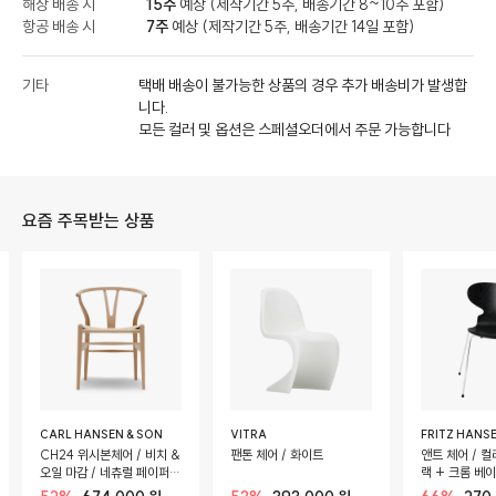
해상 배송 시
15주
예상 (제작기간 5주, 배송기간 8~10주 포함)
항공 배송 시
7주
예상 (제작기간 5주, 배송기간 14일 포함)
기타
택배 배송이 불가능한 상품의 경우 추가 배송비가 발생합
니다.
모든 컬러 및 옵션은 스페셜오더에서 주문 가능합니다
요즘 주목받는 상품
CARL HANSEN & SON
VITRA
FRITZ HANS
CH24 위시본체어 / 비치 &
팬톤 체어 / 화이트
앤트 체어 / 컬
오일 마감 / 네츄럴 페이퍼
랙 + 크롬 베
코드 시트