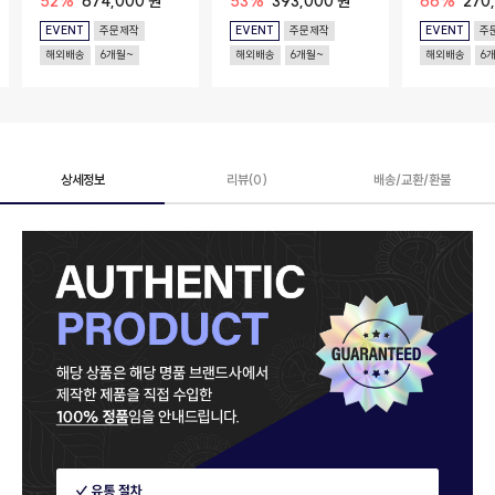
52%
674,000 원
53%
393,000 원
66%
270
EVENT
주문제작
EVENT
주문제작
EVENT
주
해외배송
6개월~
해외배송
6개월~
해외배송
6
상세정보
리뷰(0)
배송/교환/환불