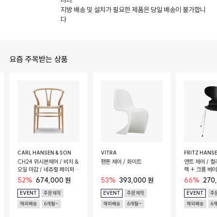
니다.
지방 배송 및 설치가 필요한 제품은 당일 배송이 불가합니
다
요즘 주목받는 상품
CARL HANSEN & SON
VITRA
FRITZ HANS
CH24 위시본체어 / 비치 &
팬톤 체어 / 화이트
앤트 체어 / 컬
오일 마감 / 네츄럴 페이퍼
랙 + 크롬 베
코드 시트
52%
674,000 원
53%
393,000 원
66%
270
EVENT
주문제작
EVENT
주문제작
EVENT
주
해외배송
6개월~
해외배송
6개월~
해외배송
6