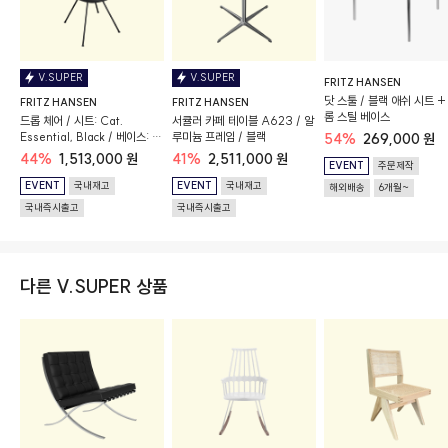
V.SUPER
V.SUPER
FRITZ HANSEN
닷 스툴 / 블랙 애쉬 시트 +
FRITZ HANSEN
FRITZ HANSEN
롬 스틸 베이스
드롭 체어 / 시트: Cat.
서큘러 카페 테이블 A623 / 알
Essential, Black / 베이스: 블
루미늄 프레임 / 블랙
54%
269,000 원
랙
44%
1,513,000 원
41%
2,511,000 원
EVENT
주문제작
EVENT
국내재고
EVENT
국내재고
해외배송
6개월~
국내즉시출고
국내즉시출고
다른 V.SUPER 상품