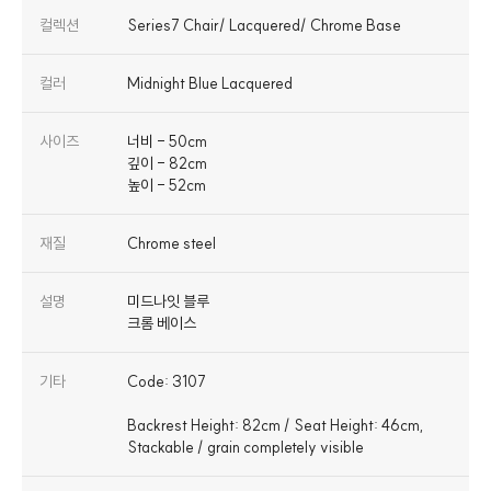
컬렉션
Series7 Chair/ Lacquered/ Chrome Base
컬러
Midnight Blue Lacquered
사이즈
너비 - 50cm
깊이 - 82cm
높이 - 52cm
재질
Chrome steel
설명
미드나잇 블루
크롬 베이스
기타
Code: 3107
Backrest Height: 82cm / Seat Height: 46cm,
Stackable / grain completely visible