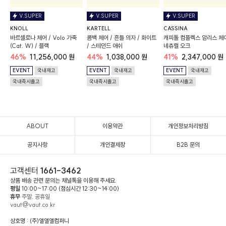
V.SUPER
V.SUPER
V.SUPER
KNOLL
KARTELL
CASSINA
바르셀로나 체어 / Volo 가죽
콤백 체어 / 흔들 의자 / 화이트
캐피톨 컴플렉스 암리스 체어
(Cat. W) / 블랙
/ 스테인드 애쉬
네츄럴 오크
46%
11,256,000 원
44%
1,038,000 원
41%
2,347,000 원
EVENT
국내재고
EVENT
국내재고
EVENT
국내재고
국내즉시출고
국내즉시출고
국내즉시출고
ABOUT
이용약관
개인정보처리방침
공지사항
개인결제창
B2B 문의
고객센터
1661-3462
상품 배송 관련 문의는 채널톡을 이용해 주세요.
평일
10:00~17:00 (점심시간 12:30~14:00)
휴무
주말, 공휴일
vaut@vaut.co.kr
상호명 : (주)엘엘엘컴퍼니