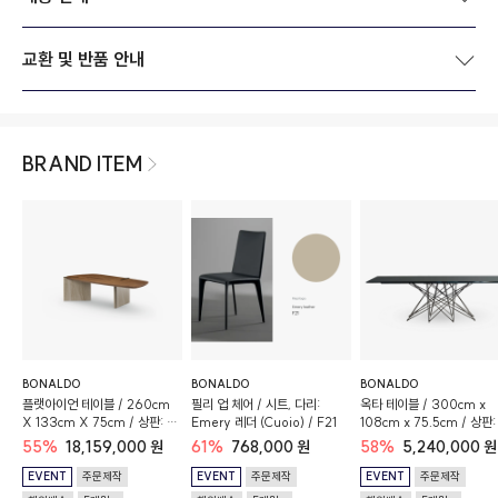
교환 및 반품 안내
BRAND ITEM
BONALDO
BONALDO
BONALDO
플랫아이언 테이블 / 260cm
필리 업 체어 / 시트, 다리:
옥타 테이블 / 300cm x
X 133cm X 75cm / 상판: 월
Emery 레더 (Cuoio) / F21
108cm x 75.5cm / 상판:
넛 / 베이스: 트라베르티노 로마
트 세라믹 - 그래파이트 그
55%
18,159,000 원
61%
768,000 원
58%
5,240,000 원
노
/ 베이스: 매트 블랙 / 상판 
직사각형
EVENT
주문제작
EVENT
주문제작
EVENT
주문제작