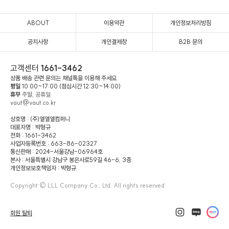
ABOUT
이용약관
개인정보처리방침
공지사항
개인결제창
B2B 문의
고객센터
1661-3462
상품 배송 관련 문의는 채널톡을 이용해 주세요.
평일
10:00~17:00 (점심시간 12:30~14:00)
휴무
주말, 공휴일
vaut@vaut.co.kr
상호명 : (주)엘엘엘컴퍼니
대표자명 : 박형규
전화 : 1661-3462
사업자등록번호 : 663-86-02327
통신판매 : 2024-서울강남-06964호
본사 : 서울특별시 강남구 봉은사로59길 46-6, 3층
개인정보보호책임자 : 박형규
Copyright © LLL Company Co., Ltd. All rights reserved
회원 탈퇴