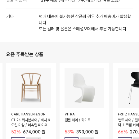
항공 배송 시
21주
예상 (제작기간 19주, 배송기간 14일 포함)
기타
택배 배송이 불가능한 상품의 경우 추가 배송비가 발생합
니다.
모든 컬러 및 옵션은 스페셜오더에서 주문 가능합니다
요즘 주목받는 상품
CARL HANSEN & SON
VITRA
FRITZ HANS
CH24 위시본체어 / 비치 &
팬톤 체어 / 화이트
앤트 체어 / 컬
오일 마감 / 네츄럴 페이퍼
랙 + 크롬 베
코드 시트
52%
674,000 원
53%
393,000 원
66%
270