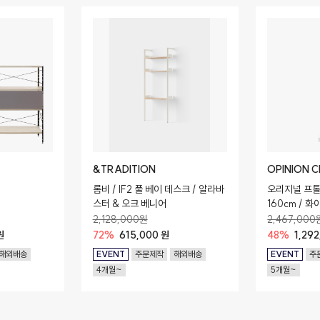
&TRADITION
OPINION C
롬비 / IF2 풀 베이 데스크 / 알라바
오리지널 프톨
스터 & 오크 베니어
160cm / 화
2,128,000원
2,467,000
원
72%
615,000 원
48%
1,29
해외배송
EVENT
주문제작
해외배송
EVENT
주
4개월~
5개월~