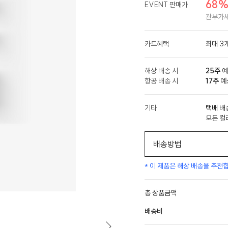
68
EVENT 판매가
관부가세
카드혜택
최대 3
해상 배송 시
25주
예
항공 배송 시
17주
예상
기타
택배 배
모든 컬
배송방법
* 이 제품은 해상 배송을 추천
총 상품금액
배송비