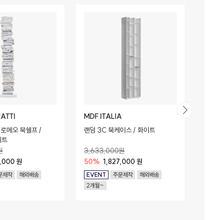
IATTI
MDF ITALIA
OPIN
로메오 북쉘프 /
랜덤 3C 북케이스 / 화이트
오리지
이트
160
원
3,633,000원
3,5
2,000 원
50%
1,827,000 원
47%
문제작
해외배송
EVENT
주문제작
해외배송
EVE
2개월~
5개월